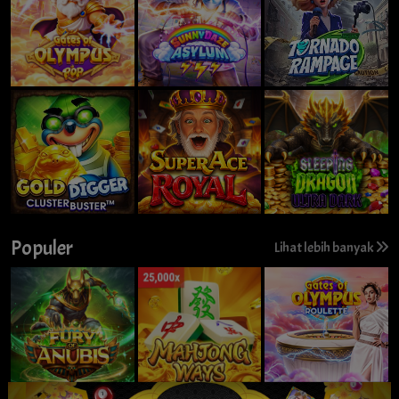
Populer
Lihat lebih banyak