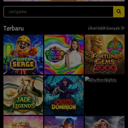
Terbaru
Lihat lebih banyak