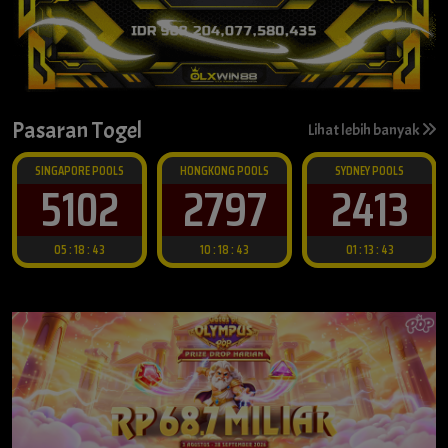
Pasaran Togel
Lihat lebih banyak
HONGKONG POOLS
SYDNEY POOLS
HONGKONG LOTTO
2797
2413
5917
10 : 18 : 42
01 : 13 : 42
10 : 18 : 42