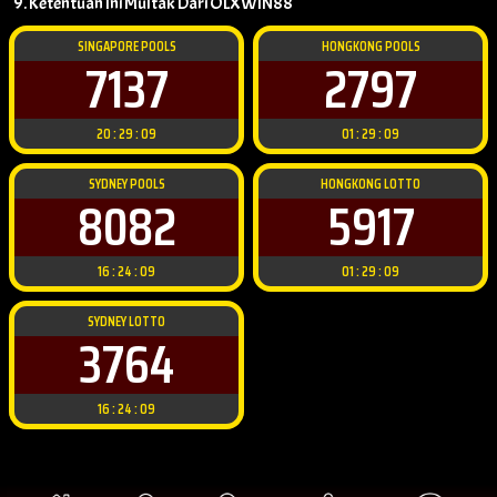
9. Ketentuan Ini Multak Dari OLXWIN88
SINGAPORE POOLS
HONGKONG POOLS
7137
2797
20 : 29 : 09
01 : 29 : 09
SYDNEY POOLS
HONGKONG LOTTO
8082
5917
16 : 24 : 09
01 : 29 : 09
SYDNEY LOTTO
3764
16 : 24 : 09