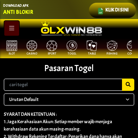
DOWNLOAD APK
KLIK DI SINI
ANTI BLOKIR
SLOT
CASINO
SPORT
TOGEL
TABLE
FISHING
COCK F.
Pasaran Togel
SYARAT DAN KETENTUAN :
1. Jaga Kerahasiaan Akun: Setiap member wajib menjaga
kerahasiaan data akun masing-masing.
2. Withdraw Rekening Terdaftar: Penarikan dana hanya akan