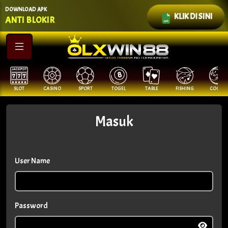
DOWNLOAD APK
KLIK DI SINI
ANTI BLOKIR
SLOT
CASINO
SPORT
TOGEL
TABLE
FISHING
COCK F.
Masuk
User Name
Password